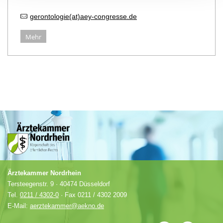
gerontologie(at)aey-congresse.de
Mehr
Ärztekammer Nordrhein
Tersteegenstr. 9 · 40474 Düsseldorf
Tel.
0211 / 4302-0
· Fax 0211 / 4302 2009
E-Mail:
aerztekammer@aekno.de