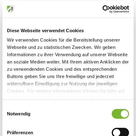
Muskelultraschall in der Sarkopenie-Diagnostik – hands-
on
Geriatrie zwischen Klimawandel und Klinikalltag: Textilien
Diese Webseite verwendet Cookies
als unterschätzter Faktor für Hitzeschutz und
Wir verwenden Cookies für die Bereitstellung unserer
Nachhaltigkeit
Webseite und zu statistischen Zwecken. Wir geben
Informationen zu ihrer Verwendung auf unserer Webseite
Neu in der Leitung der Geriatrie
an soziale Medien weiter. Mit Ihrem aktiven Anklicken der
zu verwendenden Cookies und des entsprechenden
Interventionen in der Onkogeriatrie: Praktisches Training
Buttons geben Sie uns Ihre freiwillige und jederzeit
an Fällen
widerrufbare Einwilligung zur Nutzung der jeweiligen
Cookies. Für weitere Informationen klicken Sie bitte auf
Perturbationsbasiertes Gleichgewichtstraining auf dem
"Details anzeigen". Die Möglichkeit zur Änderung besteht
Laufband
auf der Seite "Datenschutzerklärung".
Einwilligungsauswahl
Datenschutzerklärung
|
Impressum
Notwendig
Lungenfunktion und Behandlung mit Inhalativa bei
geriatrischen Patienten
Präferenzen