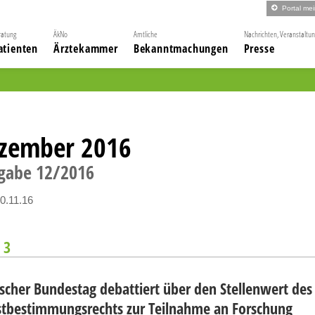
Portal me
ratung
ÄkNo
Amtliche
Nachrichten, Veranstaltu
atienten
Ärztekammer
Bekanntmachungen
Presse
zember 2016
gabe
12
2016
0.11.16
 3
scher Bundestag debattiert über den Stellenwert des
stbestimmungsrechts zur Teilnahme an Forschung