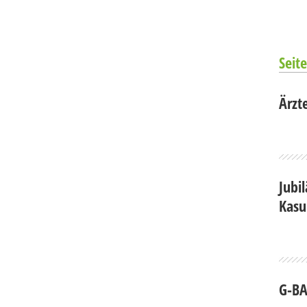
Seite
Ärzt
Jubi
Kasu
G-BA