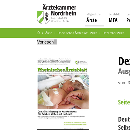
Mitgliedschaft
Berufsbild
Be
Ärzte
MFA
P
Ärzte
Rheinisches Ärzteblatt - 2016
Dezember 2016
Vorlesen
De
Aus
vom 3
Seite
Deut
Selb