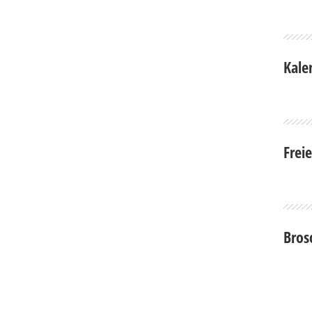
Kale
Frei
Bros