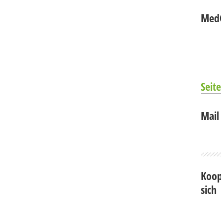
MedG
Seit
Mail
Koop
sich