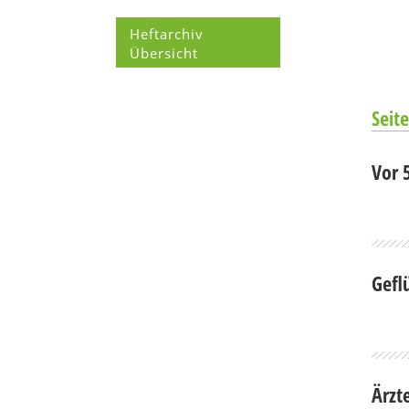
Heftarchiv
Übersicht
Seite
Vor 
Gefl
Ärzt