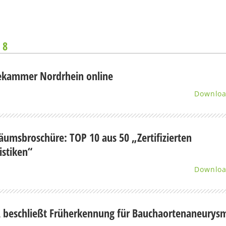
 8
ekammer Nordrhein online
Downlo
läumsbroschüre: TOP 10 aus 50 „Zertifizierten
istiken“
Downlo
 beschließt Früherkennung für Bauchaortenaneurys