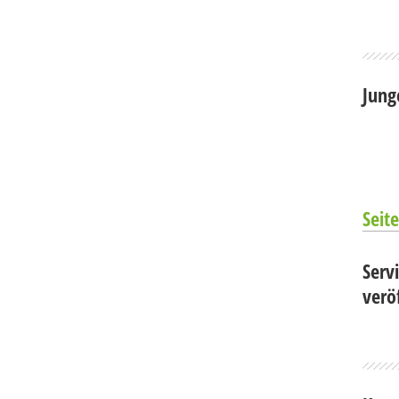
Jung
Seite
Serv
verö