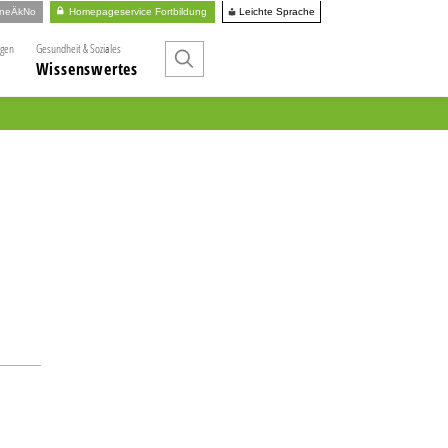
Leichte Sprache
ineÄkNo
Homepageservice Fortbildung
ngen
Gesundheit & Soziales
Wissenswertes