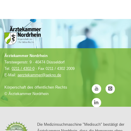
Ärztekammer Nordrhein
Tersteegenstr. 9 · 40474 Düsseldorf
Tel.
0211 / 4302-0
· Fax 0211 / 4302 2009
E-Mail:
aerztekammer@aekno.de
Körperschaft des öffentlichen Rechts
©
Ärztekammer Nordrhein
Die Medizinsuchmaschine "Medisuch" bestätigt der
Ärztekammer Nordrhein, dass die Homepage ohne