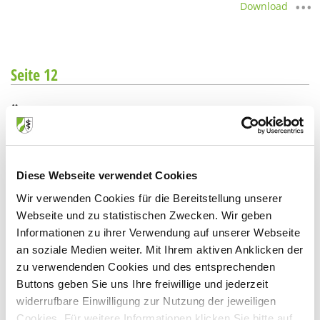
Download
Seite 12
Ärzte zwischen Patientengeheimnis,
Offenbarungsbefugnis und Datenschutz
Der Schutz der Patientendaten ist Basis eines vertrauensvollen
Diese Webseite verwendet Cookies
Arzt-Patienten-Verhältnisses. Doch die Last der Verantwortung
wiegt für…
Wir verwenden Cookies für die Bereitstellung unserer
Download
Webseite und zu statistischen Zwecken. Wir geben
Informationen zu ihrer Verwendung auf unserer Webseite
an soziale Medien weiter. Mit Ihrem aktiven Anklicken der
zu verwendenden Cookies und des entsprechenden
Seite 14
Buttons geben Sie uns Ihre freiwillige und jederzeit
widerrufbare Einwilligung zur Nutzung der jeweiligen
Cookies. Für weitere Informationen klicken Sie bitte auf