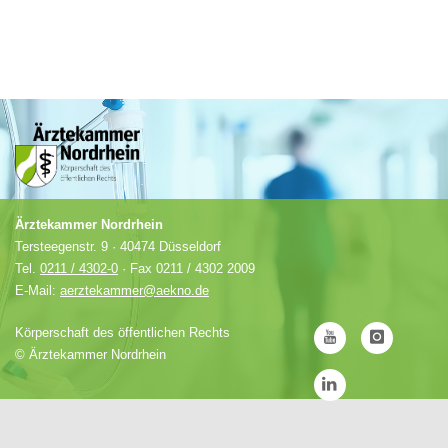
Ärztekammer Nordrhein
Tersteegenstr. 9 · 40474 Düsseldorf
Tel.
0211 / 4302-0
· Fax 0211 / 4302 2009
E-Mail:
aerztekammer@aekno.de
Körperschaft des öffentlichen Rechts
©
Ärztekammer Nordrhein