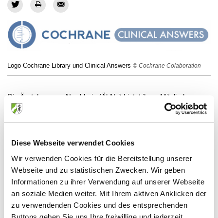
Logo Cochrane Library und Clinical Answers
© Cochrane Colaboration
Die Ärztekammer Nordrhein (ÄkNo) bietet ihren Mitgliedern
auch im Jahr 2021 weiterhin einen exklusiven Vollzugriff auf die
renommierte Cochrane Library über
www.aekno.de/cochrane
. Diesen Service stellt die Kammer allen Ärztinnen und Ärzten in
Diese Webseite verwendet Cookies
Nordrhein seit 2008 zur Verfügung. Jährlich statten
nordrheinische Ärztinnen und Ärzte der Library über den ÄkNo-
Wir verwenden Cookies für die Bereitstellung unserer
Zugang mehr als tausend Besuche ab. Neben dem Vollzugang
Webseite und zu statistischen Zwecken. Wir geben
Informationen zu ihrer Verwendung auf unserer Webseite
zu den medizinischen Reviews und Einträgen zu klinischen
an soziale Medien weiter. Mit Ihrem aktiven Anklicken der
Versuchen, Methoden, Technologien und
zu verwendenden Cookies und des entsprechenden
Wirtschaftlichkeitsbetrachtungen stehen auch Beiträge im Portal
Buttons geben Sie uns Ihre freiwillige und jederzeit