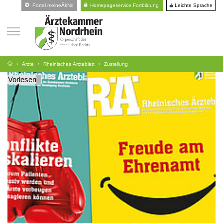
Leichte Sprache
Portal meineÄkNo
Homepageservice Fortbildung
Ärzte
Rheinisches Ärzteblatt
Zustellung
Vorlesen