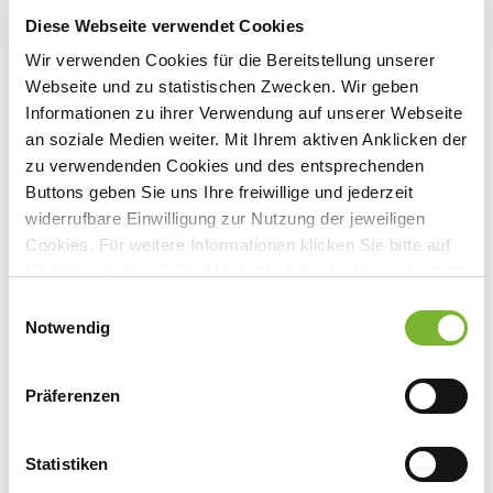
Bei einer Adressänderung oder dem Ausfall der Zustellung der
Diese Webseite verwendet Cookies
Ärzteblätter melden Sie sich bitte bei den Mitarbeiterinnen und
Mitarbeitern der Meldeabteilung. Die Änderung der
Wir verwenden Cookies für die Bereitstellung unserer
Zustellungsanschrift kann lediglich über die Ärztekammer
Webseite und zu statistischen Zwecken. Wir geben
Nordrhein erfolgen und nicht über die jeweiligen Verlage.
Informationen zu ihrer Verwendung auf unserer Webseite
an soziale Medien weiter. Mit Ihrem aktiven Anklicken der
Für Doppelbezieher (zum Beispiel Ehepaare, Partnerschaften)
zu verwendenden Cookies und des entsprechenden
gibt es die Möglichkeit, die Zustellung eines Exemplares des
Buttons geben Sie uns Ihre freiwillige und jederzeit
Rheinischen Ärzteblattes
bzw. des
Deutschen Ärzteblattes
widerrufbare Einwilligung zur Nutzung der jeweiligen
abzubestellen.
Cookies. Für weitere Informationen klicken Sie bitte auf
"Details anzeigen". Die Möglichkeit zur Änderung besteht
Kontakt zur Meldeabteilung
auf der Seite "Datenschutzerklärung".
Einwilligungsauswahl
Datenschutzerklärung
|
Impressum
Notwendig
0211 / 4302 -2441
, -2442, -2443, -2444
0211 / 4302-2449
Präferenzen
meldewesen(at)aekno.de
Statistiken
Studierendenabo des
Rheinischen Ärzteblattes