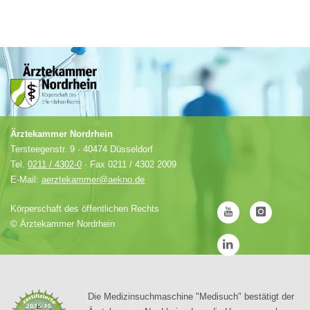
Ärztekammer Nordrhein
Tersteegenstr. 9 · 40474 Düsseldorf
Tel.
0211 / 4302-0
· Fax 0211 / 4302 2009
E-Mail:
aerztekammer@aekno.de
Körperschaft des öffentlichen Rechts
©
Ärztekammer Nordrhein
Die Medizinsuchmaschine "Medisuch" bestätigt der