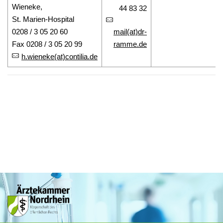
Wieneke,
44 83 32
St. Marien-Hospital
0208 / 3 05 20 60
mail(at)dr-
Fax 0208 / 3 05 20 99
ramme.de
h.wieneke(at)contilia.de