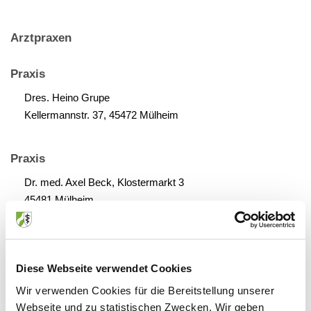
Arztpraxen
Praxis
Dres. Heino Grupe
Kellermannstr. 37, 45472 Mülheim
Praxis
Dr. med. Axel Beck, Klostermarkt 3
45481 Mülheim
Praxis
Dr. med. univ. Markus Becker
Diese Webseite verwendet Cookies
Tourainer Ring 4, 45468 Mülheim
Wir verwenden Cookies für die Bereitstellung unserer
Webseite und zu statistischen Zwecken. Wir geben