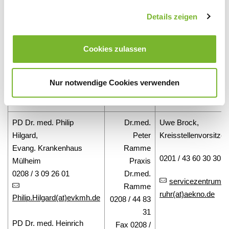
Schloßstr. 35, 45468 Mülheim
Details zeigen
Ansprechpartner Teilverbund Mülheim
Cookies zulassen
Stationärer Bereich
Ambulanter
Kreisstelle
Nur notwendige Cookies verwenden
Bereich
Ärztekammer
Nordrhein
PD Dr. med. Philip
Dr.med.
Uwe Brock,
Hilgard,
Peter
Kreisstellenvorsitze
Evang. Krankenhaus
Ramme
0201 / 43 60 30 30
Mülheim
Praxis
0208 / 3 09 26 01
Dr.med.
servicezentrum-
Ramme
ruhr(at)aekno.de
Philip.Hilgard(at)evkmh.de
0208 / 44 83
31
PD Dr. med. Heinrich
Fax 0208 /