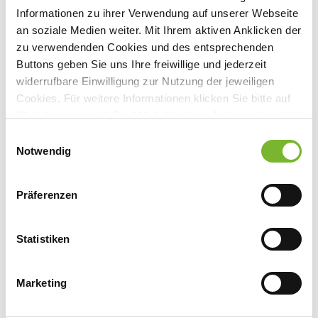
Informationen zu ihrer Verwendung auf unserer Webseite
Praxis
an soziale Medien weiter. Mit Ihrem aktiven Anklicken der
Uwe Brock
zu verwendenden Cookies und des entsprechenden
Bahnstr. 4, 45468 Mülheim
Buttons geben Sie uns Ihre freiwillige und jederzeit
widerrufbare Einwilligung zur Nutzung der jeweiligen
Cookies. Für weitere Informationen klicken Sie bitte auf
Praxis
"Details anzeigen". Die Möglichkeit zur Änderung besteht
Dr. med. Stephan von Lackum
auf der Seite "Datenschutzerklärung".
Einwilligungsauswahl
Ulmenallee 24, 45478 Mülheim
Datenschutzerklärung
|
Impressum
Notwendig
Gemeinschaftspraxis Ramme / Heinemann
Präferenzen
Dr. med. Peter Ramme
Schulstr. 13, 45468 Mülheim
Statistiken
Hausarzt Centrum Dr. Sroka, Krammenschneider,
Marketing
Kokkinos
Dr. med. Lutz Krammenschneider, Dr. med. Jörg Ralf Sroka