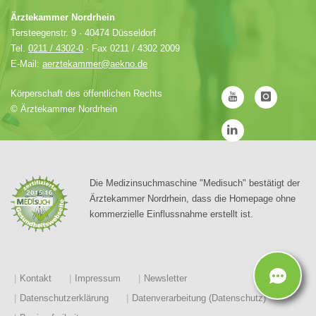
Ärztekammer Nordrhein
Tersteegenstr. 9 · 40474 Düsseldorf
Tel.
0211 / 4302-0
· Fax 0211 / 4302 2009
E-Mail:
aerztekammer@aekno.de
Körperschaft des öffentlichen Rechts
©
Ärztekammer Nordrhein
Die Medizinsuchmaschine "Medisuch" bestätigt der
Ärztekammer Nordrhein, dass die Homepage ohne
kommerzielle Einflussnahme erstellt ist.
Kontakt
Impressum
Newsletter
Datenschutzerklärung
Datenverarbeitung (Datenschutz)