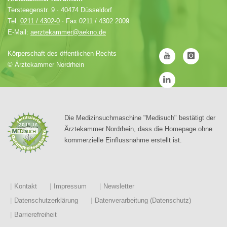
Tersteegenstr. 9 · 40474 Düsseldorf
Tel.
0211 / 4302-0
· Fax 0211 / 4302 2009
E-Mail:
aerztekammer@aekno.de
Körperschaft des öffentlichen Rechts
©
Ärztekammer Nordrhein
Die Medizinsuchmaschine "Medisuch" bestätigt der
Ärztekammer Nordrhein, dass die Homepage ohne
kommerzielle Einflussnahme erstellt ist.
Kontakt
Impressum
Newsletter
Datenschutzerklärung
Datenverarbeitung (Datenschutz)
Barrierefreiheit