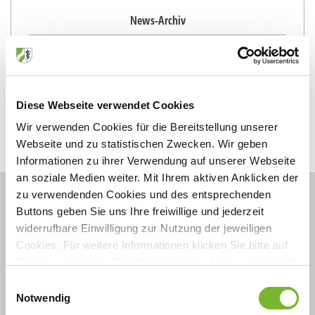
News-Archiv
2026
März (1)
2023
Diese Webseite verwendet Cookies
März (1)
Wir verwenden Cookies für die Bereitstellung unserer
Webseite und zu statistischen Zwecken. Wir geben
Informationen zu ihrer Verwendung auf unserer Webseite
an soziale Medien weiter. Mit Ihrem aktiven Anklicken der
zu verwendenden Cookies und des entsprechenden
Buttons geben Sie uns Ihre freiwillige und jederzeit
widerrufbare Einwilligung zur Nutzung der jeweiligen
Cookies. Für weitere Informationen klicken Sie bitte auf
"Details anzeigen". Die Möglichkeit zur Änderung besteht
Merkblätter
auf der Seite "Datenschutzerklärung".
Einwilligungsauswahl
Datenschutzerklärung
|
Impressum
Notwendig
Merkblätter, Checklisten und Anträge rund um