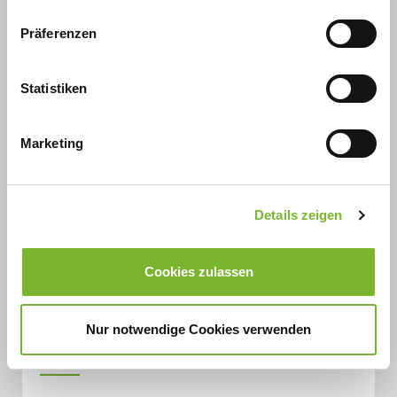
Weiterbildungsprüfungen und die Fortbildungspunkte,
Präferenzen
Weiterbildungsbefugnis und Kursweiterbildungen.
Für Ärztinnen und Ärzte
Statistiken
Marketing
Tarifverträge
Details zeigen
Für Medizinische Fachangestellte und Arzthelferinnen:
Cookies zulassen
Informationen zu Mantel- und Gehaltstarifvertrag sowie
zum Tarifvertrag zur betrieblichen Altersversorgung
und Entgeltumwandlung sowie FAQs.
Nur notwendige Cookies verwenden
Für MFA