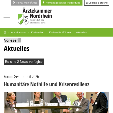
Leichte Sprache
Portal meineÄkNo
Homepageservice Fortbildung
Ärztekammer
Kreisstellen
Kreisstelle Mülheim
Aktuelles
Vorlesen
Aktuelles
Es sind 2 News verfügbar
Forum Gesundheit 2026
Humanitäre Nothilfe und Krisenresilienz