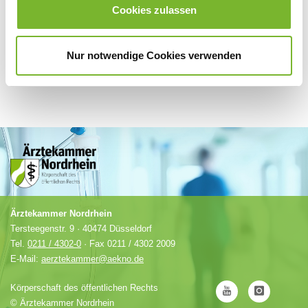
Ärztlicher Notdienst im Rheinisch-Bergischen Kreis
Cookies zulassen
Ausbildungswesen (zuständige Kreisstelle: Köln)
Nur notwendige Cookies verwenden
Ärztekammer Nordrhein
Tersteegenstr. 9 · 40474 Düsseldorf
Tel.
0211 / 4302-0
· Fax 0211 / 4302 2009
E-Mail:
aerztekammer@aekno.de
Körperschaft des öffentlichen Rechts
©
Ärztekammer Nordrhein