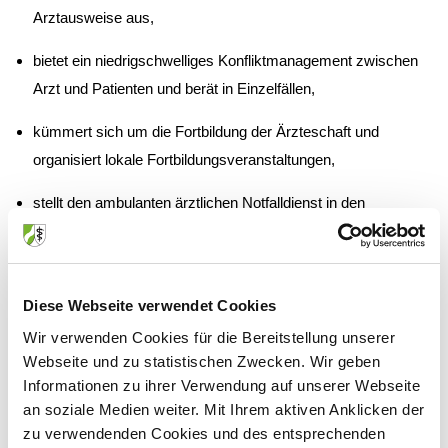
Arztausweise aus,
bietet ein niedrigschwelliges Konfliktmanagement zwischen
Arzt und Patienten und berät in Einzelfällen,
kümmert sich um die Fortbildung der Ärzteschaft und
organisiert lokale Fortbildungsveranstaltungen,
stellt den ambulanten ärztlichen Notfalldienst in den
sprechstundenfreien Zeiten sicher in Zusammenarbeit mit der
zuständigen Untergliederung der Kassenärztlichen
Vereinigung Nordrhein,
Diese Webseite verwendet Cookies
steuert das Ausbildungswesen zur / zum Medizinischen
Wir verwenden Cookies für die Bereitstellung unserer
Fachangestellten und betreut die Auszubildenden und
Webseite und zu statistischen Zwecken. Wir geben
Informationen zu ihrer Verwendung auf unserer Webseite
Ausbilder,
an soziale Medien weiter. Mit Ihrem aktiven Anklicken der
bietet das örtliche Schlichtungswesen an,
zu verwendenden Cookies und des entsprechenden