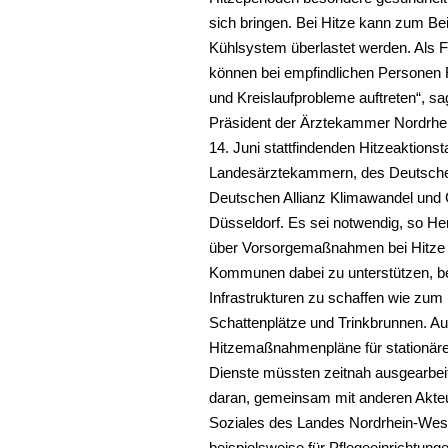
sich bringen. Bei Hitze kann zum Be
Kühlsystem überlastet werden. Als F
können bei empfindlichen Personen 
und Kreislaufprobleme auftreten“, s
Präsident der Ärztekammer Nordrhei
14. Juni stattfindenden Hitzeaktions
Landesärztekammern, des Deutschen
Deutschen Allianz Klimawandel und
Düsseldorf. Es sei notwendig, so He
über Vorsorgemaßnahmen bei Hitze 
Kommunen dabei zu unterstützen, bei
Infrastrukturen zu schaffen wie zum B
Schattenplätze und Trinkbrunnen. A
Hitzemaßnahmenpläne für stationäre
Dienste müssten zeitnah ausgearbei
daran, gemeinsam mit anderen Akteu
Soziales des Landes Nordrhein-Wes
beispielsweise für Pflegeeinrichtun