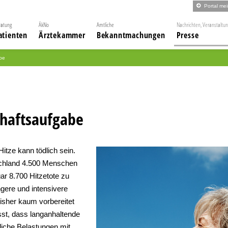
Portal me
ratung
ÄkNo
Amtliche
Nachrichten, Veranstaltu
atienten
Ärztekammer
Bekanntmachungen
Presse
abe
chaftsaufgabe
itze kann tödlich sein.
tschland 4.500 Menschen
ar 8.700 Hitzetote zu
ngere und intensivere
bisher kaum vorbereitet
sst, dass langanhaltende
liche Belastungen mit