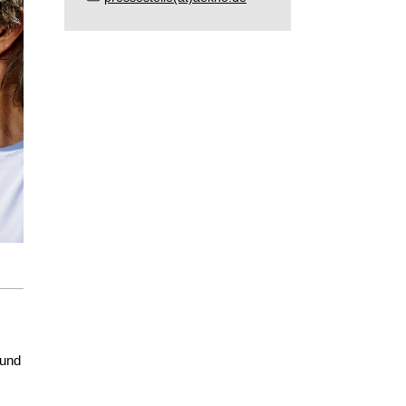
h
 und