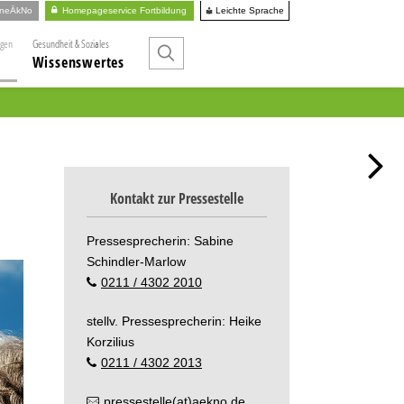
Leichte Sprache
ineÄkNo
Homepageservice Fortbildung
ngen
Gesundheit & Soziales
Wissenswertes
Kontakt zur Pressestelle
Pressesprecherin: Sabine
Schindler-Marlow
0211 / 4302 2010
stellv. Pressesprecherin: Heike
Korzilius
0211 / 4302 2013
pressestelle(at)aekno.de