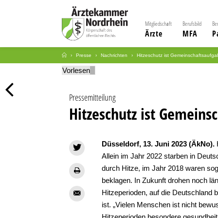
Mitgliedschaft
Berufsbild
Be
Ärzte
MFA
P
Presse
Nachrichten
Hitzeschutz ist Gemeinschaftsaufg
Vorlesen
Pressemitteilung
Hitzeschutz ist Gemeins
Düsseldorf, 13. Juni 2023 (ÄkNo).
H
Allein im Jahr 2022 starben in Deu
durch Hitze, im Jahr 2018 waren sog
beklagen. In Zukunft drohen noch lä
Hitzeperioden, auf die Deutschland 
ist. „Vielen Menschen ist nicht bewu
Hitzeperioden besondere gesundheit