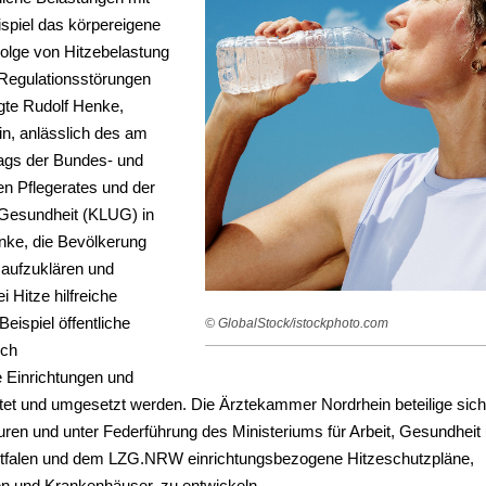
ispiel das körpereigene
olge von Hitzebelastung
Regulationsstörungen
agte Rudolf Henke,
n, anlässlich des am
tags der Bundes- und
 Pflegerates und der
 Gesundheit (KLUG) in
nke, die Bevölkerung
aufzuklären und
 Hitze hilfreiche
eispiel öffentliche
© GlobalStock/istockphoto.com
uch
 Einrichtungen und
tet und umgesetzt werden. Die Ärztekammer Nordrhein beteilige sic
ren und unter Federführung des Ministeriums für Arbeit, Gesundheit
tfalen und dem LZG.NRW einrichtungsbezogene Hitzeschutzpläne,
gen und Krankenhäuser, zu entwickeln.