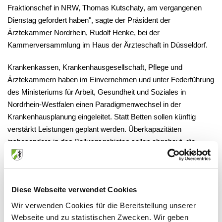
Fraktionschef in NRW, Thomas Kutschaty, am vergangenen
Dienstag gefordert haben", sagte der Präsident der
Ärztekammer Nordrhein, Rudolf Henke, bei der
Kammerversammlung im Haus der Ärzteschaft in Düsseldorf.
Krankenkassen, Krankenhausgesellschaft, Pflege und
Ärztekammern haben im Einvernehmen und unter Federführung
des Ministeriums für Arbeit, Gesundheit und Soziales in
Nordrhein-Westfalen einen Paradigmenwechsel in der
Krankenhausplanung eingeleitet. Statt Betten sollen künftig
verstärkt Leistungen geplant werden. Überkapazitäten
insbesondere in den Ballungsgebieten sollen abgebaut, die
Spezialisierung bei komplexen medizinischen Leistungen
ausgebaut und zugleich die Grund- und Notfallversorgung auch
auf dem Land gesichert werden.
Diese Webseite verwendet Cookies
Diese Ziele, so die Kammerversammlung, seien durchaus
Wir verwenden Cookies für die Bereitstellung unserer
kompatibel zu den von der Regierungskommission vorgestellten
Webseite und zu statistischen Zwecken. Wir geben