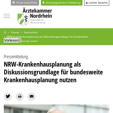
Leichte Sprache
Portal meineÄkNo
Homepageservice Fortbildung
Presse
Nachrichten
NRW-Krankenhausplanung als Diskussionsgrundlage für bundesweite
Vorlesen
Krankenhausplanung nutzen
Pressemitteilung
NRW-Krankenhausplanung als
Diskussionsgrundlage für bundesweite
Krankenhausplanung nutzen