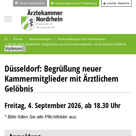
Leichte Sprache
Portal meineÄkNo
Homepageservice Fortbildung
Presse
Veranstaltungen
Veranstaltungen der Ärztekammer
04.09.2026 Düsseldorf: Begrüßung neuer Kammermitglieder mit Ärztlichem Gelöbnis
Vorlesen
Anmeldung
Düsseldorf: Begrüßung neuer
Kammermitglieder mit Ärztlichem
Gelöbnis
Freitag, 4. September 2026, ab 18.30 Uhr
* Bitte füllen Sie alle Pflichtfelder aus.