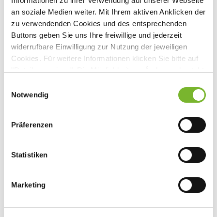
Informationen zu ihrer Verwendung auf unserer Webseite
Vorname
*
an soziale Medien weiter. Mit Ihrem aktiven Anklicken der
zu verwendenden Cookies und des entsprechenden
Einheitliche Fortbildungsnummer EFN (optional)
Buttons geben Sie uns Ihre freiwillige und jederzeit
widerrufbare Einwilligung zur Nutzung der jeweiligen
Cookies. Für weitere Informationen klicken Sie bitte auf
Institution
"Details anzeigen". Die Möglichkeit zur Änderung besteht
auf der Seite "Datenschutzerklärung".
Einwilligungsauswahl
Datenschutzerklärung
|
Impressum
Notwendig
E-Mail
*
Präferenzen
Statistiken
Anmeldung abschicken
Marketing
Datenschutz
*
Einwilligung zur Datenverarbeitung
Ich willige hiermit ein (Art. 6 Abs. 1 lit. a DSGVO), dass meine mit