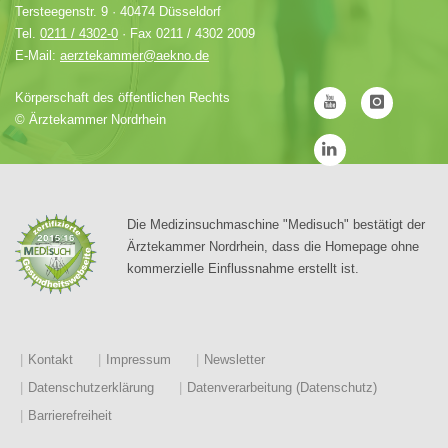
Tersteegenstr. 9 · 40474 Düsseldorf
Tel.
0211 / 4302-0
· Fax 0211 / 4302 2009
E-Mail:
aerztekammer@aekno.de
Körperschaft des öffentlichen Rechts
©
Ärztekammer Nordrhein
Die Medizinsuchmaschine "Medisuch" bestätigt der
Ärztekammer Nordrhein, dass die Homepage ohne
kommerzielle Einflussnahme erstellt ist.
Kontakt
Impressum
Newsletter
Datenschutzerklärung
Datenverarbeitung (Datenschutz)
Barrierefreiheit