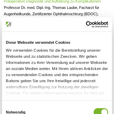
Präoperative Diagnostik und Aufklärung zu Komplikationen
Professor Dr. med. Dipl.-Ing. Thomas Laube, Facharzt für
Augenheilkunde, Zertifizierter Ophthalmochirurg (BDOC),
niedergelassen in Düsseldorf
Anästhesieformen und Linsen mit Zusatznutzen in der
modernen Kataraktchirurgie
Diese Webseite verwendet Cookies
Dr. med. Karsten Klabe, Augenarzt, Augenchirurg, leitender
Wir verwenden Cookies für die Bereitstellung unserer
Operateur und Leiter des Glaukom-Zentrums in Düsseldorf,
Webseite und zu statistischen Zwecken. Wir geben
Niedergelassen in Düsseldorf, Mitglied der
Informationen zu ihrer Verwendung auf unserer Webseite
Gutachterkommission für Ärztliche Behandlungsfehler bei der
an soziale Medien weiter. Mit Ihrem aktiven Anklicken der
Ärztekammer Nordrhein
zu verwendenden Cookies und des entsprechenden
Buttons geben Sie uns Ihre freiwillige und jederzeit
Postoperatives Management in der Praxis
widerrufbare Einwilligung zur Nutzung der jeweiligen
Professor Dr. med. Bernd Bertram, Facharzt für
Cookies. Für weitere Informationen klicken Sie bitte auf
Augenheilkunde, niedergelassen in Aachen, Ehrenvorsitzender
"Details anzeigen". Die Möglichkeit zur Änderung besteht
des Berufsverbandes der Augenärzte Deutschlands e.V.,
auf der Seite "Datenschutzerklärung".
Mitglied des Gesamtpräsidiums der Deutschen
Einwilligungsauswahl
Datenschutzerklärung
|
Impressum
Notwendig
Ophthalmologischen Gesellschaft (DOG), Vorsitzender der