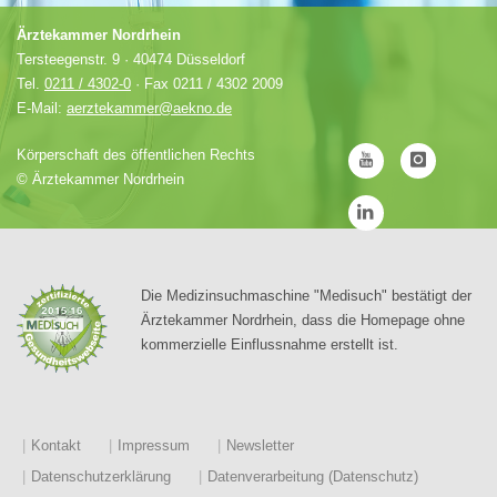
Ärztekammer Nordrhein
Tersteegenstr. 9 · 40474 Düsseldorf
Tel.
0211 / 4302-0
· Fax 0211 / 4302 2009
E-Mail:
aerztekammer@aekno.de
Körperschaft des öffentlichen Rechts
©
Ärztekammer Nordrhein
Die Medizinsuchmaschine "Medisuch" bestätigt der
Ärztekammer Nordrhein, dass die Homepage ohne
kommerzielle Einflussnahme erstellt ist.
Kontakt
Impressum
Newsletter
Datenschutzerklärung
Datenverarbeitung (Datenschutz)