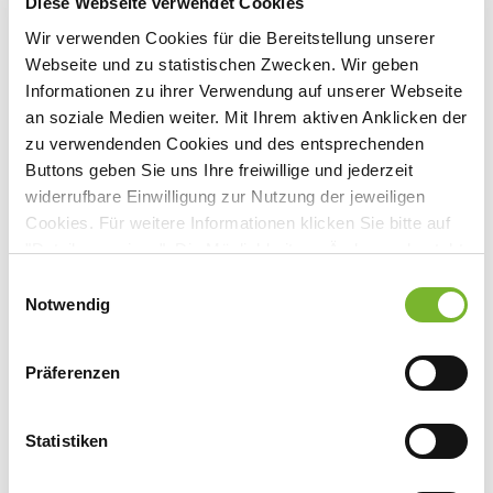
Diese Webseite verwendet Cookies
Wir verwenden Cookies für die Bereitstellung unserer
Webseite und zu statistischen Zwecken. Wir geben
Informationen zu ihrer Verwendung auf unserer Webseite
an soziale Medien weiter. Mit Ihrem aktiven Anklicken der
zu verwendenden Cookies und des entsprechenden
Buttons geben Sie uns Ihre freiwillige und jederzeit
widerrufbare Einwilligung zur Nutzung der jeweiligen
Cookies. Für weitere Informationen klicken Sie bitte auf
"Details anzeigen". Die Möglichkeit zur Änderung besteht
auf der Seite "Datenschutzerklärung".
Einwilligungsauswahl
Weiterbildungsabteilung der Ärztekammer Nordrhein
Datenschutzerklärung
|
Impressum
Notwendig
Informationen
Präferenzen
Weiterbildungsabteilung
Statistiken
0211 / 4302 2234