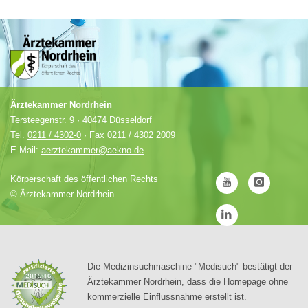
Ärztekammer Nordrhein
Tersteegenstr. 9 · 40474 Düsseldorf
Tel.
0211 / 4302-0
· Fax 0211 / 4302 2009
E-Mail:
aerztekammer@aekno.de
Körperschaft des öffentlichen Rechts
©
Ärztekammer Nordrhein
Die Medizinsuchmaschine "Medisuch" bestätigt der
Ärztekammer Nordrhein, dass die Homepage ohne
kommerzielle Einflussnahme erstellt ist.