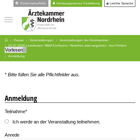
Leichte Sprache
Portal meineÄkNo
Homepageservice Fortbildung
Presse
Veranstaltungen
Veranstaltungen der Ärztekammer
15.07.2026 Leverkusen: M&M Konferenz: Hinsehen statt wegsehen - Aus Fehlern
Vorlesen
lernen - Teil 2
Anmeldung
* Bitte füllen Sie alle Pflichtfelder aus.
Anmeldung
Teilnahme
*
Ich werde an der Veranstaltung teilnehmen.
Anrede