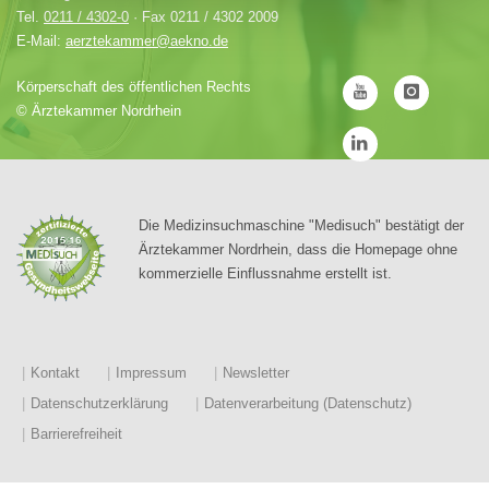
Tel.
0211 / 4302-0
· Fax 0211 / 4302 2009
E-Mail:
aerztekammer@aekno.de
Körperschaft des öffentlichen Rechts
©
Ärztekammer Nordrhein
Die Medizinsuchmaschine "Medisuch" bestätigt der
Ärztekammer Nordrhein, dass die Homepage ohne
kommerzielle Einflussnahme erstellt ist.
Kontakt
Impressum
Newsletter
Datenschutzerklärung
Datenverarbeitung (Datenschutz)
Barrierefreiheit