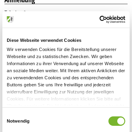
Teilnahme
*
Ich werde an der Veranstaltung teilnehmen.
Name
*
Diese Webseite verwendet Cookies
Wir verwenden Cookies für die Bereitstellung unserer
Vorname
*
Webseite und zu statistischen Zwecken. Wir geben
Informationen zu ihrer Verwendung auf unserer Webseite
an soziale Medien weiter. Mit Ihrem aktiven Anklicken der
Einheitliche Fortbildungsnummer EFN
*
zu verwendenden Cookies und des entsprechenden
Buttons geben Sie uns Ihre freiwillige und jederzeit
widerrufbare Einwilligung zur Nutzung der jeweiligen
E-Mail
*
Cookies. Für weitere Informationen klicken Sie bitte auf
"Details anzeigen". Die Möglichkeit zur Änderung besteht
Datenschutz
*
auf der Seite "Datenschutzerklärung".
Einwilligungsauswahl
Einwilligung zur Datenverarbeitung
Datenschutzerklärung
|
Impressum
Notwendig
Ich willige hiermit ein (Art. 6 Abs. 1 lit. a DSGVO), dass meine mit dem