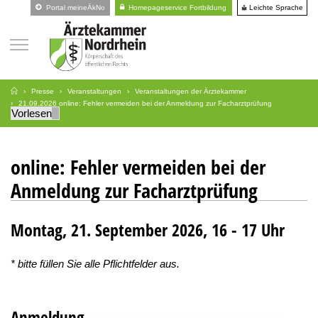
Leichte Sprache
Portal meineÄkNo
Homepageservice Fortbildung
Presse
Veranstaltungen
Veranstaltungen der Ärztekammer
21.09.2026 online: Fehler vermeiden bei der Anmeldung zur Facharztprüfung
Vorlesen
Anmeldung
online: Fehler vermeiden bei der
Anmeldung zur Facharztprüfung
Montag, 21. September 2026, 16 - 17 Uhr
* bitte füllen Sie alle Pflichtfelder aus.
Anmeldung