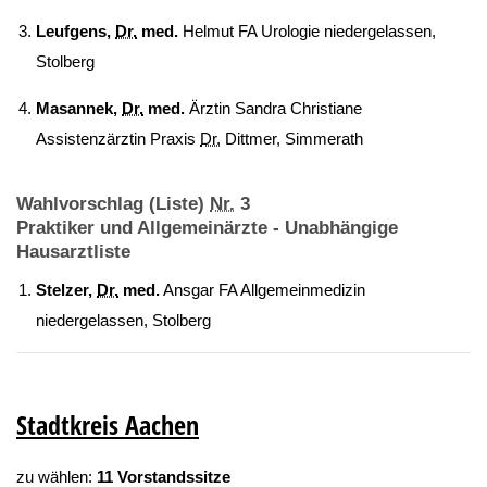
Leufgens,
Dr.
med.
Helmut FA Urologie niedergelassen,
Stolberg
Masannek,
Dr.
med.
Ärztin Sandra Christiane
Assistenzärztin Praxis
Dr.
Dittmer, Simmerath
Wahlvorschlag (Liste)
Nr.
3
Praktiker und Allgemeinärzte - Unabhängige
Hausarztliste
Stelzer,
Dr.
med.
Ansgar FA Allgemeinmedizin
niedergelassen, Stolberg
Stadtkreis Aachen
zu wählen:
11 Vorstandssitze