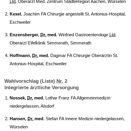
Ltd
. Oberarzt Med. Zentrum StädteRegion Aachen, Würselen
Kexel
, Joachim FA Chirurgie angestellt St. Antonius-Hospital,
Eschweiler
Enzensberger,
Dr.
med.
Winfried Gastroenterologe
Ltd
.
Oberarzt Eifelklinik Simmerath, Simmerath
Hoffmann,
Dr.
med.
Dagmar FA Chirurgie Oberärztin St.
Antonius-Hospital, Eschweiler
Wahlvorschlag (Liste)
Nr.
2
Integrierte ärztliche Versorgung
Nossek,
Dr.
med.
Lothar Franz FA Allgemeinmedizin
niedergelassen, Alsdorf
Hansen,
Dr.
med.
Stefan FA Innere Medizin niedergelassen,
Würselen