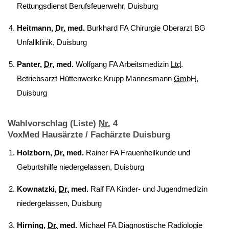
Rettungsdienst Berufsfeuerwehr, Duisburg
Heitmann,
Dr.
med.
Burkhard FA Chirurgie Oberarzt BG
Unfallklinik, Duisburg
Panter,
Dr.
med.
Wolfgang FA Arbeitsmedizin
Ltd
.
Betriebsarzt Hüttenwerke Krupp Mannesmann
GmbH
,
Duisburg
Wahlvorschlag (Liste)
Nr.
4
VoxMed Hausärzte / Fachärzte Duisburg
Holzborn,
Dr.
med.
Rainer FA Frauenheilkunde und
Geburtshilfe niedergelassen, Duisburg
Kownatzki,
Dr.
med.
Ralf FA Kinder- und Jugendmedizin
niedergelassen, Duisburg
Hirning,
Dr.
med.
Michael FA Diagnostische Radiologie