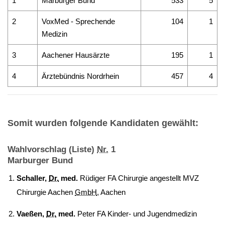
1
Marburger Bund
533
5
2
VoxMed - Sprechende
104
1
Medizin
3
Aachener Hausärzte
195
1
4
Ärztebündnis Nordrhein
457
4
Somit wurden folgende Kandidaten gewählt:
Wahlvorschlag (Liste)
Nr.
1
Marburger Bund
Schaller,
Dr.
med.
Rüdiger FA Chirurgie angestellt MVZ
Chirurgie Aachen
GmbH
, Aachen
Vaeßen,
Dr.
med.
Peter FA Kinder- und Jugendmedizin