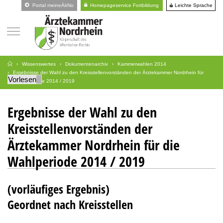
Leichte Sprache
Portal meineÄkNo
Homepageservice Fortbildung
Wissenswertes
Dokumentenarchiv
Kammerwahlen 2014
Ergebnisse der Wahl zu den Kreisstellenvorständen der Ärztekammer Nordrhein für
Vorlesen
die Wahlperiode 2014 / 2019
Ergebnisse der Wahl zu den
Kreisstellenvorständen der
Ärztekammer Nordrhein für die
Wahlperiode 2014 / 2019
(vorläufiges Ergebnis)
Geordnet nach Kreisstellen