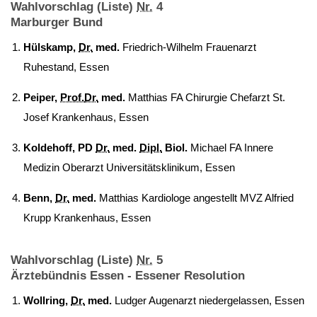
Wahlvorschlag (Liste)
Nr.
4
Marburger Bund
Hülskamp,
Dr.
med.
Friedrich-Wilhelm Frauenarzt
Ruhestand, Essen
Peiper,
Prof.
Dr.
med.
Matthias FA Chirurgie Chefarzt St.
Josef Krankenhaus, Essen
Koldehoff, PD
Dr.
med.
Dipl.
Biol.
Michael FA Innere
Medizin Oberarzt Universitätsklinikum, Essen
Benn,
Dr.
med.
Matthias Kardiologe angestellt MVZ Alfried
Krupp Krankenhaus, Essen
Wahlvorschlag (Liste)
Nr.
5
Ärztebündnis Essen - Essener Resolution
Wollring,
Dr.
med.
Ludger Augenarzt niedergelassen, Essen