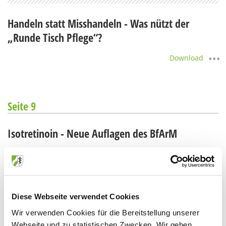
Handeln statt Misshandeln - Was nützt der
„Runde Tisch Pflege“?
Download
Seite 9
Isotretinoin - Neue Auflagen des BfArM
Download
Ibuprofen - Pseudodemenz/Delir
Diese Webseite verwendet Cookies
Wir verwenden Cookies für die Bereitstellung unserer
Download
Webseite und zu statistischen Zwecken. Wir geben