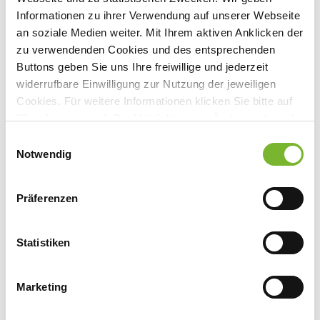
Informationen zu ihrer Verwendung auf unserer Webseite
an soziale Medien weiter. Mit Ihrem aktiven Anklicken der
Estrogene - Reduktion der Fertilität
zu verwendenden Cookies und des entsprechenden
Buttons geben Sie uns Ihre freiwillige und jederzeit
Download
widerrufbare Einwilligung zur Nutzung der jeweiligen
Cookies. Für weitere Informationen klicken Sie bitte auf
"Details anzeigen". Die Möglichkeit zur Änderung besteht
Ezetimib - Stellenwert
auf der Seite "Datenschutzerklärung".
Einwilligungsauswahl
Download
Datenschutzerklärung
|
Impressum
Notwendig
Präferenzen
Fentanyl - Atemstillstand
Download
Statistiken
Marketing
Seite 10