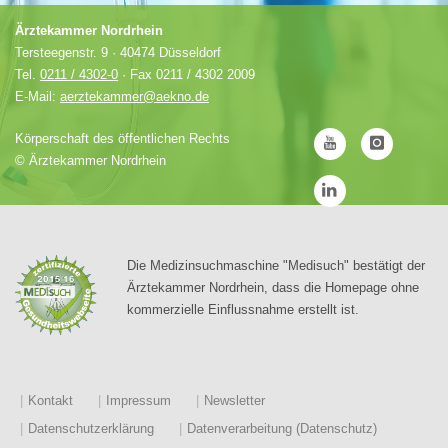
Ärztekammer Nordrhein
Tersteegenstr. 9 · 40474 Düsseldorf
Tel.
0211 / 4302-0
· Fax 0211 / 4302 2009
E-Mail:
aerztekammer@aekno.de
Körperschaft des öffentlichen Rechts
©
Ärztekammer Nordrhein
Die Medizinsuchmaschine "Medisuch" bestätigt der
Ärztekammer Nordrhein, dass die Homepage ohne
kommerzielle Einflussnahme erstellt ist.
Kontakt
Impressum
Newsletter
Datenschutzerklärung
Datenverarbeitung (Datenschutz)