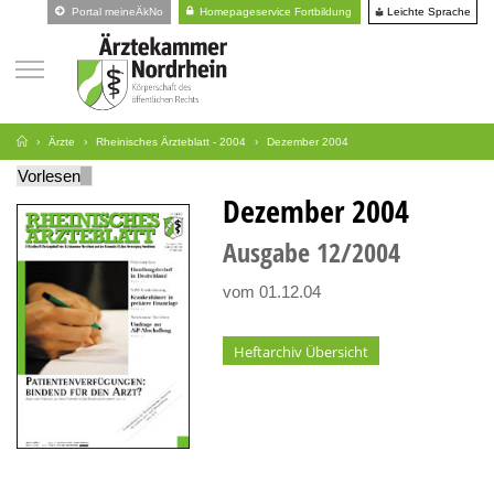
Leichte Sprache
Portal meineÄkNo
Homepageservice Fortbildung
Ärzte
Rheinisches Ärzteblatt - 2004
Dezember 2004
Vorlesen
Dezember 2004
Ausgabe
12
2004
vom 01.12.04
Heftarchiv Übersicht