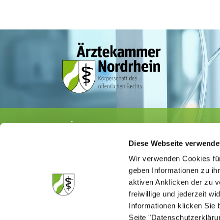
Ärztekammer Nordrhein
Tersteegenstr. 9 · 40474 Düsseldorf
Diese Webseite verwende
Tel.
0211 / 4302-0
· Fax 0211 / 4302 2009
E-Mail:
aerztekammer@aekno.de
Wir verwenden Cookies für
geben Informationen zu ih
aktiven Anklicken der zu
freiwillige und jederzeit w
Informationen klicken Sie 
Die Medizinsuchmaschine "Medisuch" best
Seite "Datenschutzerkläru
Ärztekammer Nordrhein, dass die Homep