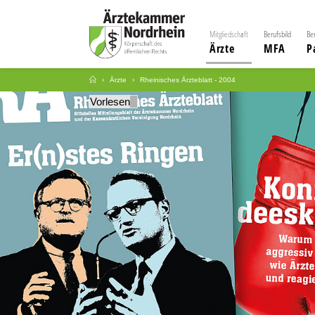
Mitgliedschaft
Berufsbild
Be
Ärzte
MFA
P
Ärzte
Rheinisches Ärzteblatt - 2004
Vorlesen