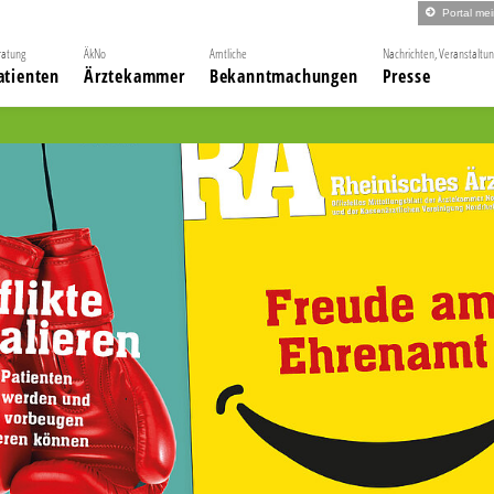
Portal me
ratung
ÄkNo
Amtliche
Nachrichten, Veranstaltu
atienten
Ärztekammer
Bekanntmachungen
Presse