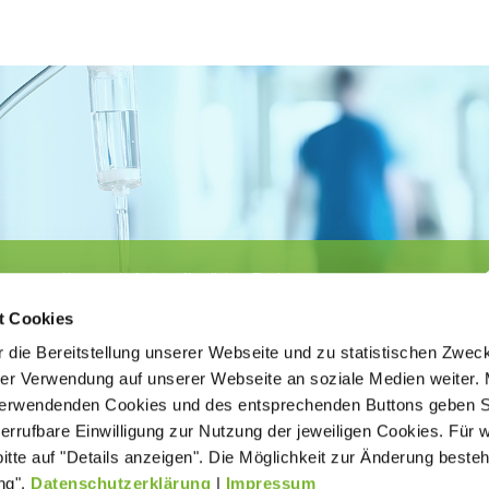
Körperschaft des öffentlichen Rechts
©
Ärztekammer Nordrhein
t Cookies
 die Bereitstellung unserer Webseite und zu statistischen Zwec
rer Verwendung auf unserer Webseite an soziale Medien weiter. 
 verwendenden Cookies und des entsprechenden Buttons geben S
iderrufbare Einwilligung zur Nutzung der jeweiligen Cookies. Für 
bitte auf "Details anzeigen". Die Möglichkeit zur Änderung besteh
ätigt der
Kontakt
Impressum
New
ng".
Datenschutzerklärung
|
Impressum
age ohne