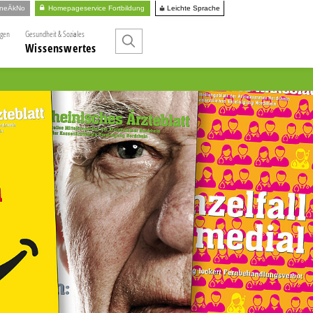
Leichte Sprache
ineÄkNo
Homepageservice Fortbildung
ngen
Gesundheit & Soziales
Wissenswertes