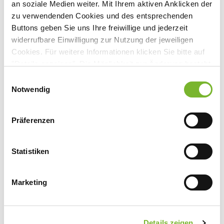
an soziale Medien weiter. Mit Ihrem aktiven Anklicken der
zu verwendenden Cookies und des entsprechenden
Buttons geben Sie uns Ihre freiwillige und jederzeit
widerrufbare Einwilligung zur Nutzung der jeweiligen
Cookies. Für weitere Informationen klicken Sie bitte auf
"Details anzeigen". Die Möglichkeit zur Änderung besteht
auf der Seite "Datenschutzerklärung".
Einwilligungsauswahl
9/2012
10/2012
Datenschutzerklärung
|
Impressum
Notwendig
September 2012
Oktober 2012
Präferenzen
Statistiken
Marketing
Details zeigen