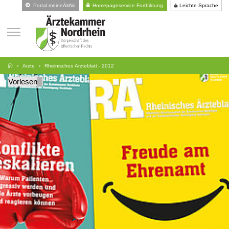
Leichte Sprache
Portal meineÄkNo
Homepageservice Fortbildung
Ärzte
Rheinisches Ärzteblatt - 2012
Vorlesen