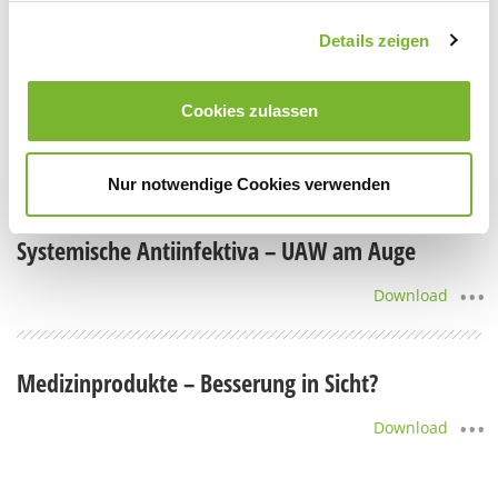
Download
Details zeigen
Aliskiren – Studienabbruch
Cookies zulassen
Download
Nur notwendige Cookies verwenden
Systemische Antiinfektiva – UAW am Auge
Download
Medizinprodukte – Besserung in Sicht?
Download