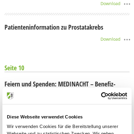
Download
Patienteninformation zu Prostatakrebs
Download
Seite 10
Feiern und Spenden: MEDINACHT – Benefiz-
Abschlussball in Köln
Download
Diese Webseite verwendet Cookies
KV und Kassen unterstützten PJ-ler in
Wir verwenden Cookies für die Bereitstellung unserer
Webseite und zu statistischen Zwecken. Wir geben