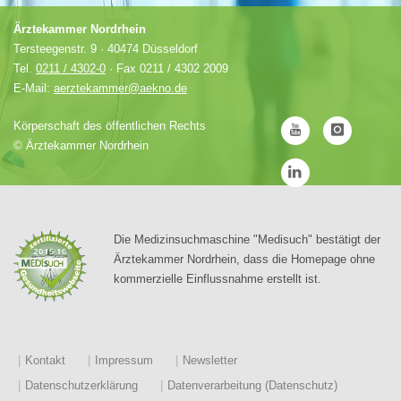
Ärztekammer Nordrhein
Tersteegenstr. 9 · 40474 Düsseldorf
Tel.
0211 / 4302-0
· Fax 0211 / 4302 2009
E-Mail:
aerztekammer@aekno.de
Körperschaft des öffentlichen Rechts
©
Ärztekammer Nordrhein
Die Medizinsuchmaschine "Medisuch" bestätigt der
Ärztekammer Nordrhein, dass die Homepage ohne
kommerzielle Einflussnahme erstellt ist.
Kontakt
Impressum
Newsletter
Datenschutzerklärung
Datenverarbeitung (Datenschutz)