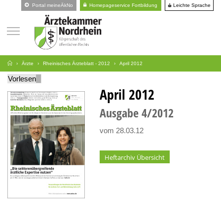
Leichte Sprache
Portal meineÄkNo
Homepageservice Fortbildung
Ärzte
Rheinisches Ärzteblatt - 2012
April 2012
Vorlesen
April 2012
Ausgabe
4
2012
vom 28.03.12
Heftarchiv Übersicht