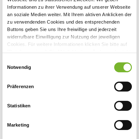
Hausarztpraxen
Informationen zu ihrer Verwendung auf unserer Webseite
an soziale Medien weiter. Mit Ihrem aktiven Anklicken der
Download
zu verwendenden Cookies und des entsprechenden
Buttons geben Sie uns Ihre freiwillige und jederzeit
widerrufbare Einwilligung zur Nutzung der jeweiligen
Orientierungswoche in Aachen
Cookies. Für weitere Informationen klicken Sie bitte auf
Download
"Details anzeigen". Die Möglichkeit zur Änderung besteht
auf der Seite "Datenschutzerklärung".
Einwilligungsauswahl
Datenschutzerklärung
|
Impressum
Notwendig
Bonner Maskenball
Präferenzen
Download
Statistiken
Seite 11
Marketing
Interaktion Statine – Protease-Inihibitoren