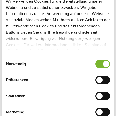
Wir verwenden Cookies für die Bereitstellung unserer
Webseite und zu statistischen Zwecken. Wir geben
Seite 9
Informationen zu ihrer Verwendung auf unserer Webseite
an soziale Medien weiter. Mit Ihrem aktiven Anklicken der
„Unkonventionelle Antidiabetika“ - Empfehlung
zu verwendenden Cookies und des entsprechenden
Buttons geben Sie uns Ihre freiwillige und jederzeit
durch Ärzte?
widerrufbare Einwilligung zur Nutzung der jeweiligen
Download
Cookies. Für weitere Informationen klicken Sie bitte auf
"Details anzeigen". Die Möglichkeit zur Änderung besteht
auf der Seite "Datenschutzerklärung".
Einwilligungsauswahl
„Me-Too“-Problematik - Strategien der Industrie
Datenschutzerklärung
|
Impressum
Notwendig
Download
Präferenzen
Digitoxin - Intoxikation
Statistiken
Download
Marketing