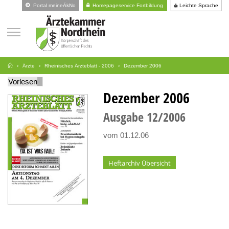
Leichte Sprache
Portal meineÄkNo
Homepageservice Fortbildung
Ärzte
Rheinisches Ärzteblatt - 2006
Dezember 2006
Vorlesen
Dezember 2006
Ausgabe
12
2006
vom 01.12.06
Heftarchiv Übersicht