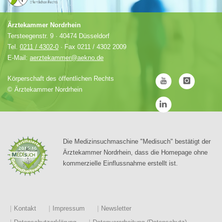
Ärztekammer Nordrhein
Tersteegenstr. 9 · 40474 Düsseldorf
Tel.
0211 / 4302-0
· Fax 0211 / 4302 2009
E-Mail:
aerztekammer@aekno.de
Körperschaft des öffentlichen Rechts
©
Ärztekammer Nordrhein
Die Medizinsuchmaschine "Medisuch" bestätigt der
Ärztekammer Nordrhein, dass die Homepage ohne
kommerzielle Einflussnahme erstellt ist.
Kontakt
Impressum
Newsletter