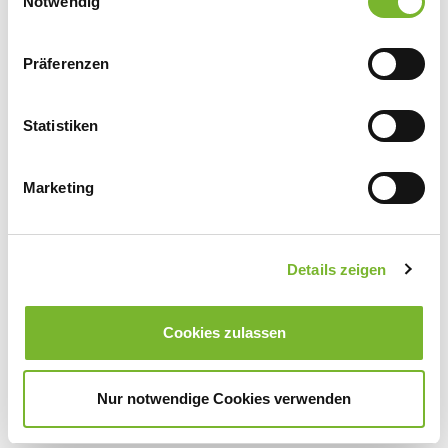
Notwendig
Präferenzen
Friedrich-Thieding-Preis für Medizinstudierende
Download
Statistiken
Marketing
Seite 11
Temsirolimus – Überempfindlichkeitsreaktionen
Details zeigen
Download
Cookies zulassen
Thalidomid/Lenalidomid – Besondere
Nur notwendige Cookies verwenden
Rezeptformulare