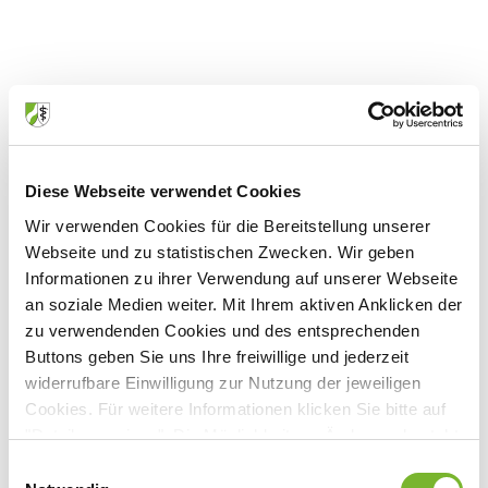
Seite 10
Kostenfreie Mitgliedschaft für Studierende
Diese Webseite verwendet Cookies
Download
Wir verwenden Cookies für die Bereitstellung unserer
Webseite und zu statistischen Zwecken. Wir geben
Erfahrungsberichte geben erste Orientierung
Informationen zu ihrer Verwendung auf unserer Webseite
an soziale Medien weiter. Mit Ihrem aktiven Anklicken der
Download
zu verwendenden Cookies und des entsprechenden
Buttons geben Sie uns Ihre freiwillige und jederzeit
widerrufbare Einwilligung zur Nutzung der jeweiligen
Wissenschaftliche Grundausbildung nicht
Cookies. Für weitere Informationen klicken Sie bitte auf
"Details anzeigen". Die Möglichkeit zur Änderung besteht
vernachlässigen
auf der Seite "Datenschutzerklärung".
Einwilligungsauswahl
Download
Datenschutzerklärung
|
Impressum