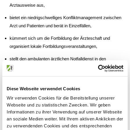
Arztausweise aus,
bietet ein niedrigschwelliges Konfliktmanagement zwischen
Arzt und Patienten und berät in Einzelfällen,
kümmert sich um die Fortbildung der Ärzteschaft und
organisiert lokale Fortbildungsveranstaltungen,
stellt den ambulanten ärztlichen Notfalldienst in den
sprechstundenfreien Zeiten sicher in Zusammenarbeit mit der
zuständigen Untergliederung der Kassenärztlichen
Vereinigung Nordrhein,
Diese Webseite verwendet Cookies
steuert das Ausbildungswesen zur / zum Medizinischen
Wir verwenden Cookies für die Bereitstellung unserer
Fachangestellten und betreut die Auszubildenden und
Webseite und zu statistischen Zwecken. Wir geben
Informationen zu ihrer Verwendung auf unserer Webseite
Ausbilder,
an soziale Medien weiter. Mit Ihrem aktiven Anklicken der
bietet das örtliche Schlichtungswesen an,
zu verwendenden Cookies und des entsprechenden