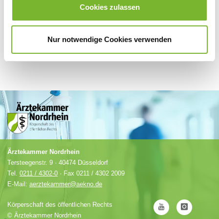
Ärztlicher Notdienst in Duisburg
Cookies zulassen
Ausbildungswesen
Nur notwendige Cookies verwenden
Ärztekammer Nordrhein
Tersteegenstr. 9 · 40474 Düsseldorf
Tel.
0211 / 4302-0
· Fax 0211 / 4302 2009
E-Mail:
aerztekammer@aekno.de
Körperschaft des öffentlichen Rechts
©
Ärztekammer Nordrhein