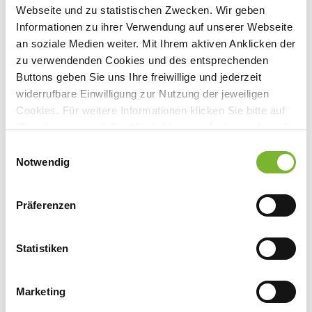
Webseite und zu statistischen Zwecken. Wir geben
Informationen zu ihrer Verwendung auf unserer Webseite
an soziale Medien weiter. Mit Ihrem aktiven Anklicken der
zu verwendenden Cookies und des entsprechenden
Buttons geben Sie uns Ihre freiwillige und jederzeit
widerrufbare Einwilligung zur Nutzung der jeweiligen
Cookies. Für weitere Informationen klicken Sie bitte auf
"Details anzeigen". Die Möglichkeit zur Änderung besteht
auf der Seite "Datenschutzerklärung".
Einwilligungsauswahl
Datenschutzerklärung
|
Impressum
Notwendig
Präferenzen
Statistiken
Marketing