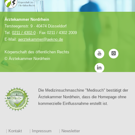
Ärztekammer Nordrhein
Tersteegenstr. 9 · 40474 Düsseldorf
Tel.
0211 / 4302-0
· Fax 0211 / 4302 2009
E-Mail:
aerztekammer@aekno.de
Körperschaft des öffentlichen Rechts
©
Ärztekammer Nordrhein
Die Medizinsuchmaschine "Medisuch" bestätigt der
Ärztekammer Nordrhein, dass die Homepage ohne
kommerzielle Einflussnahme erstellt ist.
Kontakt
Impressum
Newsletter