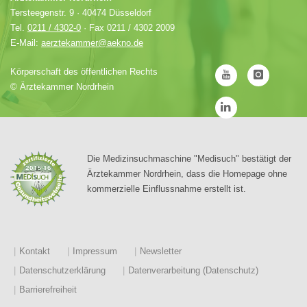
Tersteegenstr. 9 · 40474 Düsseldorf
Tel.
0211 / 4302-0
· Fax 0211 / 4302 2009
E-Mail:
aerztekammer@aekno.de
Körperschaft des öffentlichen Rechts
©
Ärztekammer Nordrhein
Die Medizinsuchmaschine "Medisuch" bestätigt der
Ärztekammer Nordrhein, dass die Homepage ohne
kommerzielle Einflussnahme erstellt ist.
Kontakt
Impressum
Newsletter
Datenschutzerklärung
Datenverarbeitung (Datenschutz)
Barrierefreiheit