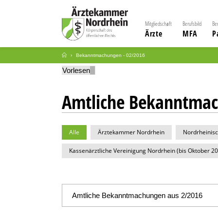
Mitgliedschaft
Berufsbild
Be
Ärzte
MFA
P
Bekanntmachungen - 02/2016
Vorlesen
Amtliche Bekanntma
Alle
Ärztekammer Nordrhein
Nordrheinis
Kassenärztliche Vereinigung Nordrhein (bis Oktober 2
Amtliche Bekanntmachungen aus 2/2016