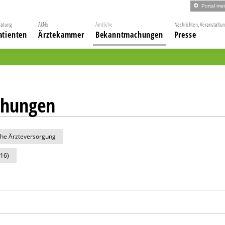
Portal me
ratung
ÄkNo
Amtliche
Nachrichten, Veranstaltu
atienten
Ärztekammer
Bekanntmachungen
Presse
chungen
che Ärzteversorgung
016)