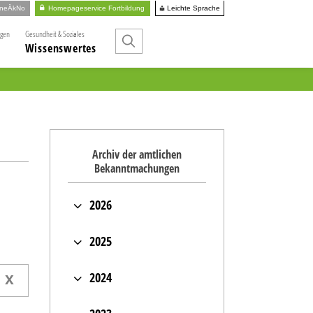
Leichte Sprache
ineÄkNo
Homepageservice Fortbildung
ngen
Gesundheit & Soziales
Wissenswertes
Archiv der amtlichen
Bekanntmachungen
2026
Juli (2)
2025
Mai (2)
Dezember (2)
April (1)
2024
x
November (1)
März (3)
November (1)
Oktober (1)
Januar (5)