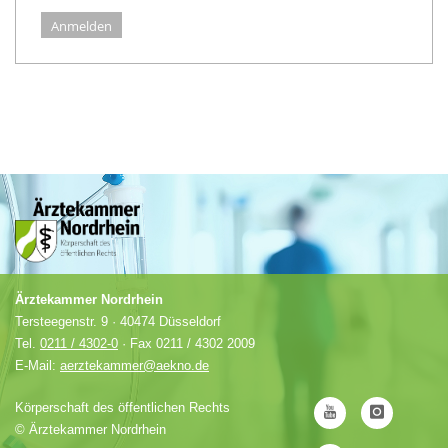
Anmelden
Ärztekammer Nordrhein
Tersteegenstr. 9 · 40474 Düsseldorf
Tel.
0211 / 4302-0
· Fax 0211 / 4302 2009
E-Mail:
aerztekammer@aekno.de
Körperschaft des öffentlichen Rechts
©
Ärztekammer Nordrhein