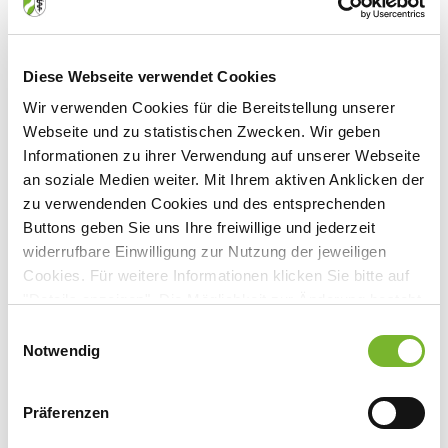
Diese Webseite verwendet Cookies
Wir verwenden Cookies für die Bereitstellung unserer
Webseite und zu statistischen Zwecken. Wir geben
Informationen zu ihrer Verwendung auf unserer Webseite
Archiv der amtlichen Bekanntmachungen
an soziale Medien weiter. Mit Ihrem aktiven Anklicken der
zu verwendenden Cookies und des entsprechenden
2026
Buttons geben Sie uns Ihre freiwillige und jederzeit
Juli (2)
widerrufbare Einwilligung zur Nutzung der jeweiligen
2025
Cookies. Für weitere Informationen klicken Sie bitte auf
Mai (2)
"Details anzeigen". Die Möglichkeit zur Änderung besteht
Dezember (2)
April (1)
2024
auf der Seite "Datenschutzerklärung".
November (1)
Einwilligungsauswahl
März (3)
Datenschutzerklärung
|
Impressum
Notwendig
November (1)
Oktober (1)
Januar (5)
2023
Oktober (1)
September (2)
November (7)
August (2)
Juli (1)
Präferenzen
2022
August (1)
Juli (1)
Juni (1)