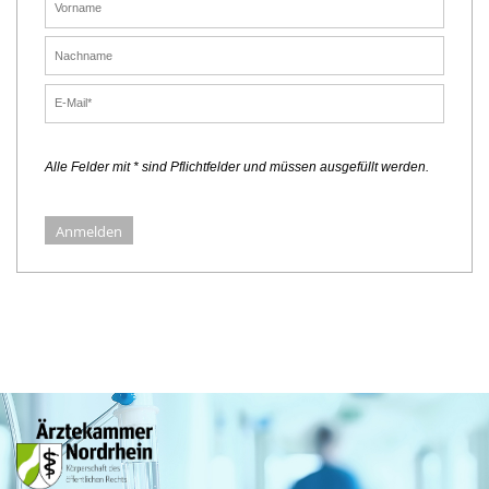
Februar (3)
Januar (5)
Januar (5)
Alle Felder mit * sind Pflichtfelder und müssen ausgefüllt werden.
Anmelden