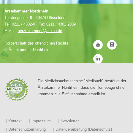
Ärztekammer Nordrhein
Tersteegenstr. 9 · 40474 Düsseldorf
Tel.
0211 / 4302-0
· Fax 0211 / 4302 2009
E-Mail:
aerztekammer@aekno.de
Körperschaft des öffentlichen Rechts
©
Ärztekammer Nordrhein
Die Medizinsuchmaschine "Medisuch" bestätigt der
Ärztekammer Nordrhein, dass die Homepage ohne
kommerzielle Einflussnahme erstellt ist.
Kontakt
Impressum
Newsletter
Datenschutzerklärung
Datenverarbeitung (Datenschutz)