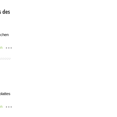
s des
schen
en
lattes
en