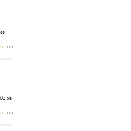
ces
en
 U1 bis
en