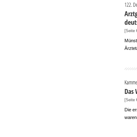
122. D
Arzt
deut
[Seite 
Münste
Ärzte
Kamme
Das 
[Seite 
Die er
waren