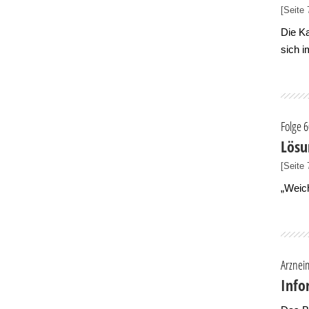
[Seite 
Die K
sich i
Folge 
Lösu
[Seite 
„Weich
Arzneim
Info