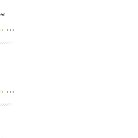
ben
en
en