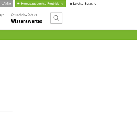
Leichte Sprache
ineÄkNo
Homepageservice Fortbildung
ngen
Gesundheit & Soziales
Wissenswertes