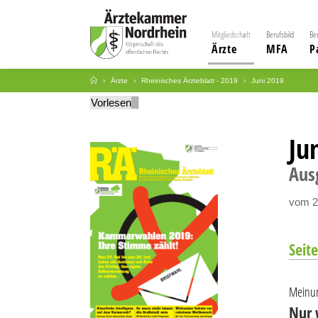
Mitgliedschaft
Berufsbild
Be
Ärzte
MFA
P
Ärzte
Rheinisches Ärzteblatt - 2019
Juni 2019
Vorlesen
Ju
Aus
vom 2
Seite
Meinu
Nur 