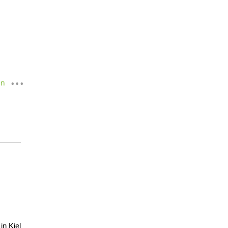
en
in Kiel