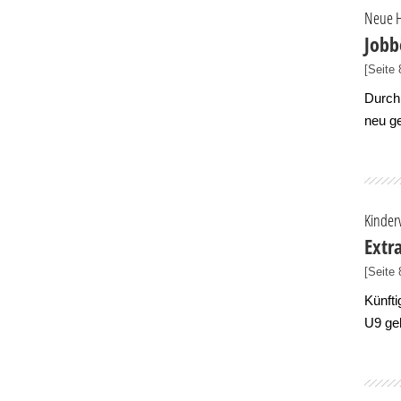
Neue 
Jobb
[Seite 
Durch
neu ge
Kinder
Extra
[Seite 
Künfti
U9 ge