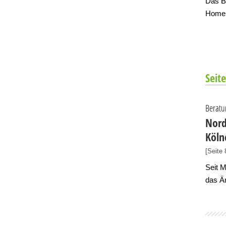
Das Bu
Homep
Seite
Beratu
Nord
Köln
[Seite 
Seit 
das Ä