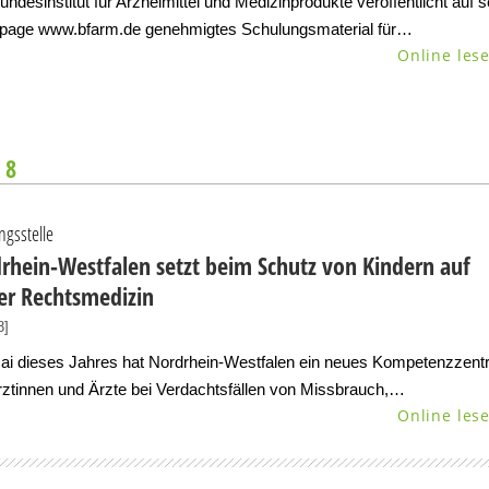
ndesinstitut für Arzneimittel und Medizinprodukte veröffentlicht auf s
age www.bfarm.de genehmigtes Schulungsmaterial für…
Online les
 8
ngsstelle
rhein-Westfalen setzt beim Schutz von Kindern auf
er Rechtsmedizin
8]
Mai dieses Jahres hat Nordrhein-Westfalen ein neues Kompetenzzent
rztinnen und Ärzte bei Verdachtsfällen von Missbrauch,…
Online les