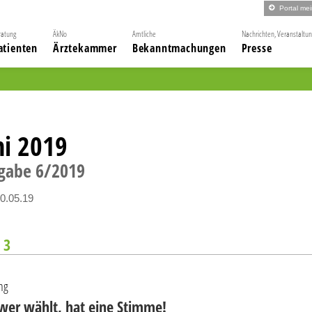
Portal me
ratung
ÄkNo
Amtliche
Nachrichten, Veranstaltu
atienten
Ärztekammer
Bekanntmachungen
Presse
ni 2019
gabe
6
2019
0.05.19
 3
ng
wer wählt, hat eine Stimme!