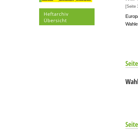
[Seite 
Heftarchiv
Europ
Übersicht
Wahle
Seite
Wahl
Seite